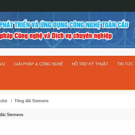
 VỤ
GIẢI PHÁP & CÔNG NGHỆ
HỖ TRỢ KỸ THUẬT
TIN TỨC
/
 chủ
Tổng đài Siemens
đài Siemens