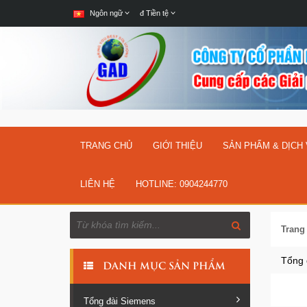
Ngôn ngữ
đ
Tiền tệ
TRANG CHỦ
GIỚI THIỆU
SẢN PHẨM & DỊCH
LIÊN HỆ
HOTLINE: 0904244770
Trang
Tổng 
DANH MỤC SẢN PHẨM
Tổng đài Siemens