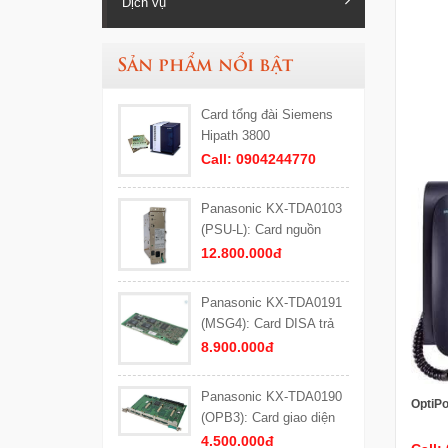
Dịch vụ
Sản phẩm nổi bật
Card tổng đài Siemens
Hipath 3800
Call: 0904244770
Panasonic KX-TDA0103
(PSU-L): Card nguồn
công suất lớn (Loại L)
12.800.000đ
cho tổng đài Panasonic
KX-TDA600, KX-TDE600
Panasonic KX-TDA0191
(MSG4): Card DISA trả
lời tự động 4 kênh cho
8.900.000đ
Tổng đài Panasonic
Panasonic KX-TDA0190
OptiPo
(OPB3): Card giao diện
DISA
4.500.000đ