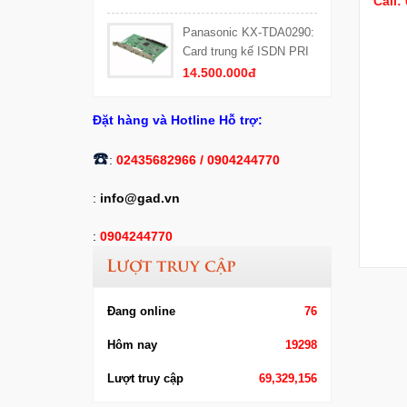
Call:
Panasonic KX-TDA0290:
Card trung kế ISDN PRI
(PRI30) 30 kênh thoại
14.500.000đ
Đặt hàng và Hotline Hỗ trợ:
​☎️
:
02435682966 /
0904244770
:
info@gad.vn
:
0904244770
Lượt truy cập
Đang online
76
Hôm nay
19298
Lượt truy cập
69,329,156