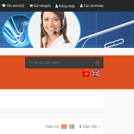
Yêu thích(0)
Giỏ hàng(0)
Tạo tài khoản
Đăng nhập
Sắp xếp
Hiển thị