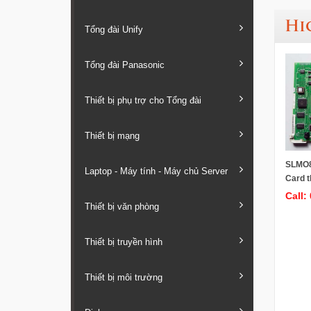
Hi
Tổng đài Unify
Tổng đài Panasonic
Thiết bị phụ trợ cho Tổng đài
Thiết bị mạng
SLMO8
Laptop - Máy tính - Máy chủ Server
Card t
cho tổ
Call:
3750/H
Thiết bị văn phòng
Thiết bị truyền hình
Thiết bị môi trường