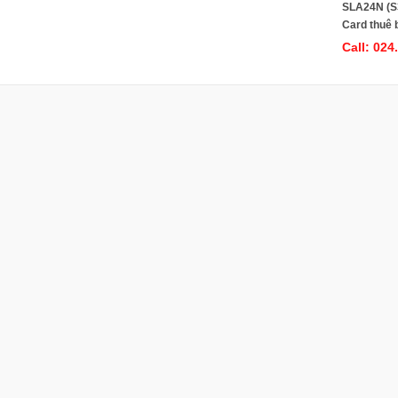
SLA24N (S
Card thuê 
dùng cho t
Call: 024
HiPath 375
Hicom 150