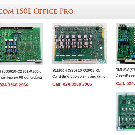
com 150E Office Pro
TML8W (S3
SLMO24 (S30810-Q2901-X):
 (S30810-Q2901-X100):
Axxx/Bxxx)
Card thuê bao số 24 cổng dùng
huê bao số 08 cổng dùng
analog 08 
cho tổng đài Siemens HiPath
Call: 024
ng đài Siemens HiPath
Call: 024.3568 2966
 024.3568 2966
đài Siemen
3750/Hipath 3550/ Hicom 150E
ipath 3550/ Hicom 150E
Hipath 355