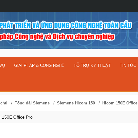
 VỤ
GIẢI PHÁP & CÔNG NGHỆ
HỖ TRỢ KỸ THUẬT
TIN TỨC
/
/
/
 chủ
Tổng đài Siemens
Siemens Hicom 150
Hicom 150E Office
 150E Office Pro