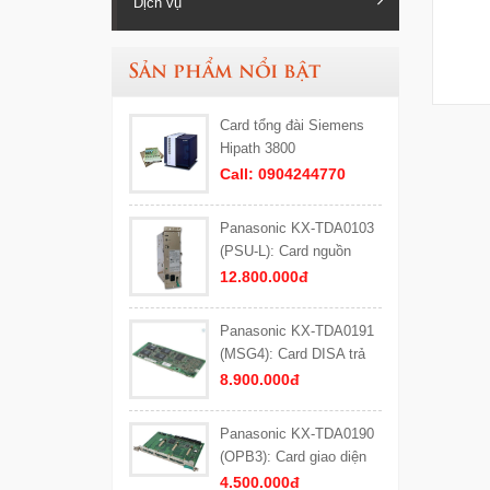
Dịch vụ
Sản phẩm nổi bật
Card tổng đài Siemens
Hipath 3800
Call: 0904244770
Panasonic KX-TDA0103
(PSU-L): Card nguồn
công suất lớn (Loại L)
12.800.000đ
cho tổng đài Panasonic
KX-TDA600, KX-TDE600
Panasonic KX-TDA0191
(MSG4): Card DISA trả
lời tự động 4 kênh cho
8.900.000đ
Tổng đài Panasonic
Panasonic KX-TDA0190
(OPB3): Card giao diện
DISA
4.500.000đ