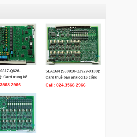
0817-Q626-
SLA16N (S30810-Q2929-X100):
: Card trung kế
Card thuê bao analog 16 cổng
cổng dùng cho tổng
dùng cho tổng đài Siemens
.3568 2966
Call: 024.3568 2966
s HiPath 3750/
HiPath 3750/ Hipath 3550/
0/ Hicom 150E
Hicom 150E