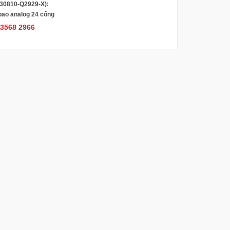
30810-Q2929-X):
bao analog 24 cổng
ổng đài Siemens
.3568 2966
0/ Hipath 3550/
E