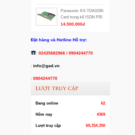
Panasonic KX-TDA0290:
Card trung kế ISDN PRI
(PRI30) 30 kênh thoại
14.500.000đ
Đặt hàng và Hotline Hỗ trợ:
​☎️
:
02435682966 /
0904244770
:
info@gad.vn
:
0904244770
Lượt truy cập
Đang online
62
Hôm nay
4369
Lượt truy cập
69,354,350