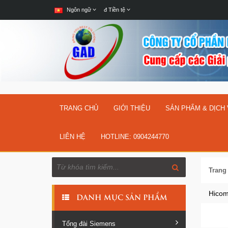
Ngôn ngữ
đ
Tiền tệ
TRANG CHỦ
GIỚI THIỆU
SẢN PHẨM & DỊCH
LIÊN HỆ
HOTLINE: 0904244770
Trang
Hicom
DANH MỤC SẢN PHẨM
Tổng đài Siemens