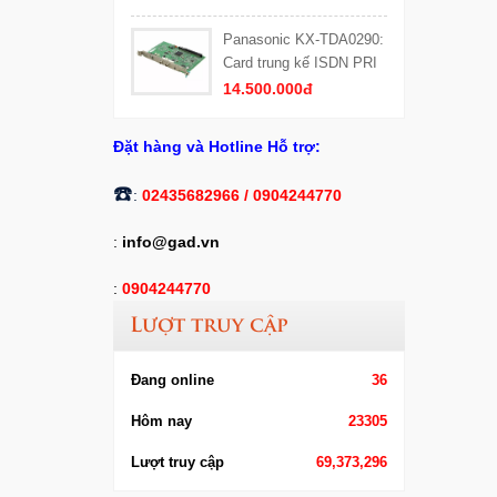
Panasonic KX-TDA0290:
Card trung kế ISDN PRI
(PRI30) 30 kênh thoại
14.500.000đ
Đặt hàng và Hotline Hỗ trợ:
​☎️
:
02435682966 /
0904244770
:
info@gad.vn
:
0904244770
Lượt truy cập
Đang online
36
Hôm nay
23305
Lượt truy cập
69,373,296