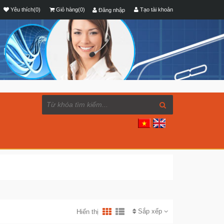
Yêu thích(0)
Giỏ hàng(0)
Tạo tài khoản
Đăng nhập
Sắp xếp
Hiển thị