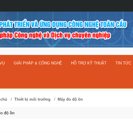
 VỤ
GIẢI PHÁP & CÔNG NGHỆ
HỖ TRỢ KỸ THUẬT
TIN TỨC
/
/
 chủ
Thiết bị môi trường
Máy đo độ ồn
o độ ồn