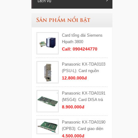
Dịch vụ
Sản phẩm nổi bật
Card tổng đài Siemens
Hipath 3800
Call: 0904244770
Panasonic KX-TDA0103
(PSU-L): Card nguồn
công suất lớn (Loại L)
12.800.000đ
cho tổng đài Panasonic
KX-TDA600, KX-TDE600
Panasonic KX-TDA0191
(MSG4): Card DISA trả
lời tự động 4 kênh cho
8.900.000đ
Tổng đài Panasonic
Panasonic KX-TDA0190
(OPB3): Card giao diện
DISA
4.500.000đ