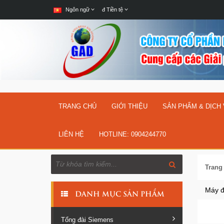
Ngôn ngữ
đ
Tiền tệ
TRANG CHỦ
GIỚI THIỆU
SẢN PHẨM & DỊCH
LIÊN HỆ
HOTLINE: 0904244770
Trang
Máy đ
DANH MỤC SẢN PHẨM
Tổng đài Siemens